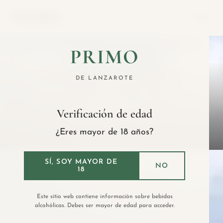
CONTACTO
El original vermut elaborado en Canarias con
PRIMO
Malvasía Volcánica
VOLCÁNICO, ATLÁNTICO,
DE LANZAROTE
CANARIO
Verificación de edad
Descubre nuestros vermuts
¿Eres mayor de 18 años?
SÍ, SOY MAYOR DE
NO
18
Este sitio web contiene información sobre bebidas
alcohólicas. Debes ser mayor de edad para acceder.